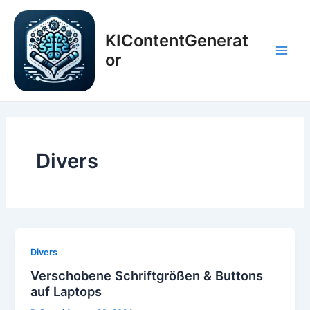
Zum
Inhalt
KIContentGenerat
springen
or
Main
Men
Divers
Divers
Verschobene Schriftgrößen & Buttons
auf Laptops